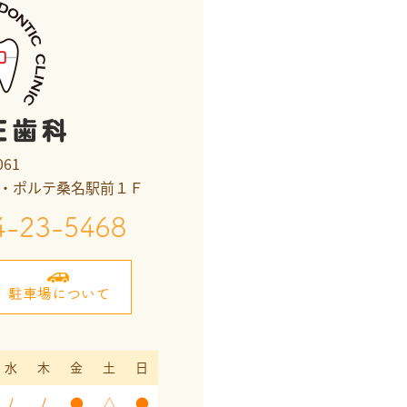
061
ラ・ポルテ桑名駅前１Ｆ
水
木
金
土
日
/
/
●
△
●