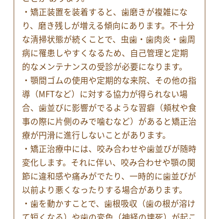
・矯正装置を装着すると、歯磨きが複雑にな
り、磨き残しが増える傾向にあります。不十分
な清掃状態が続くことで、虫歯・歯肉炎・歯周
病に罹患しやすくなるため、自己管理と定期
的なメンテナンスの受診が必要になります。
・顎間ゴムの使用や定期的な来院、その他の指
導（MFTなど）に対する協力が得られない場
合、歯並びに影響がでるような習癖（頬杖や食
事の際に片側のみで噛むなど）があると矯正治
療が円滑に進行しないことがあります。
・矯正治療中には、咬み合わせや歯並びが随時
変化します。それに伴い、咬み合わせや顎の関
節に違和感や痛みがでたり、一時的に歯並びが
以前より悪くなったりする場合があります。
・歯を動かすことで、歯根吸収（歯の根が溶け
て短くなる）や歯の変色（神経の壊死）が起こ