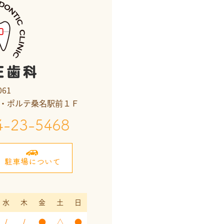
061
ラ・ポルテ桑名駅前１Ｆ
水
木
金
土
日
/
/
●
△
●