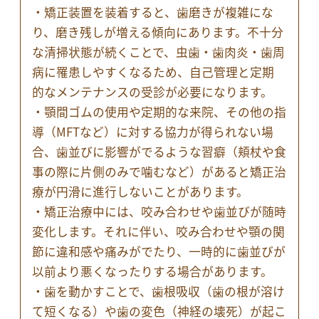
・矯正装置を装着すると、歯磨きが複雑にな
り、磨き残しが増える傾向にあります。不十分
な清掃状態が続くことで、虫歯・歯肉炎・歯周
病に罹患しやすくなるため、自己管理と定期
的なメンテナンスの受診が必要になります。
・顎間ゴムの使用や定期的な来院、その他の指
導（MFTなど）に対する協力が得られない場
合、歯並びに影響がでるような習癖（頬杖や食
事の際に片側のみで噛むなど）があると矯正治
療が円滑に進行しないことがあります。
・矯正治療中には、咬み合わせや歯並びが随時
変化します。それに伴い、咬み合わせや顎の関
節に違和感や痛みがでたり、一時的に歯並びが
以前より悪くなったりする場合があります。
・歯を動かすことで、歯根吸収（歯の根が溶け
て短くなる）や歯の変色（神経の壊死）が起こ