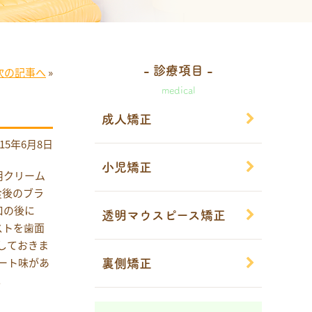
- 診療項目 -
次の記事へ
»
medical
成人矯正
015年6月8日
小児矯正
用クリーム
食後のブラ
口の後に
透明マウスピース矯正
ストを歯面
しておきま
ート味があ
裏側矯正
い。