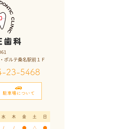
061
ラ・ポルテ桑名駅前１Ｆ
水
木
金
土
日
/
/
●
△
●