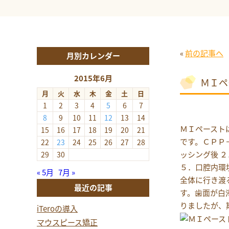
«
前の記事へ
月別カレンダー
2015年6月
ＭＩペ
月
火
水
木
金
土
日
1
2
3
4
5
6
7
8
9
10
11
12
13
14
ＭＩペースト
15
16
17
18
19
20
21
です。ＣＰＰ
22
23
24
25
26
27
28
ッシング後 
29
30
５．口腔内環
« 5月
7月 »
全体に行き渡
最近の記事
す。歯面が白
りましたが、
iTeroの導入
マウスピース矯正