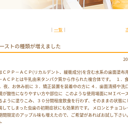
│
一覧
│
ーストの種類が増えました
2
はＣＰＰ－ＡＣＰ(リカルデント、緩衝成分)を含む水系の歯面塗布
－ＡＣＰとは牛乳由来タンパク質から作られた複合体です。 １．
２．夜、お休み前に ３．矯正装置を装着中の方に ４．歯面清掃や洗
境が酸性になりやすい方や部位に このような使用場面にＭＩペー
るように塗りこみ、３０分間程度飲食を行わず、そのままの状態に
濁してしまった虫歯の初期症状にも効果的です。 メロンとチョコレ
期間限定のアップル味も増えたので、ご希望があればお試し下さ