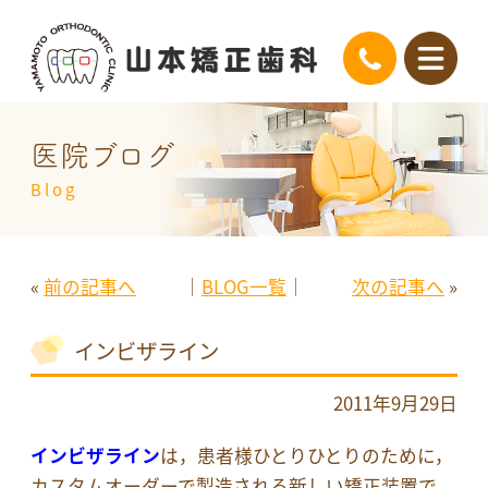
医院ブログ
Blog
«
前の記事へ
│
BLOG一覧
│
次の記事へ
»
インビザライン
2011年9月29日
インビザライン
は，患者様ひとりひとりのために，
カスタムオーダーで製造される新しい矯正装置で